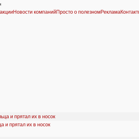
м
акции
Новости компаний
Просто о полезном
Реклама
Контак
а и прятал их в носок