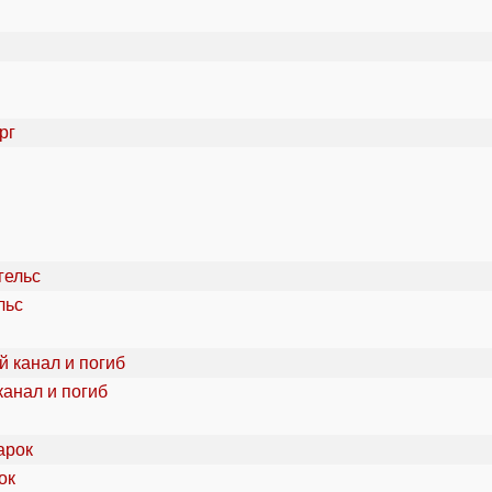
льс
канал и погиб
ок