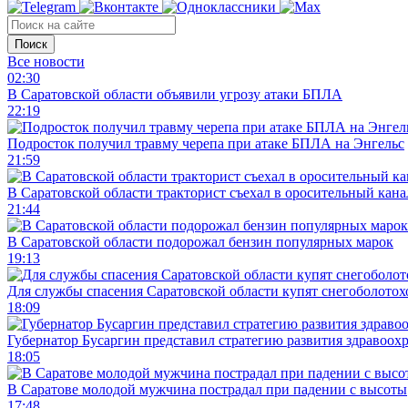
Поиск
Все новости
02:30
В Саратовской области объявили угрозу атаки БПЛА
22:19
Подросток получил травму черепа при атаке БПЛА на Энгельс
21:59
В Саратовской области тракторист съехал в оросительный кана
21:44
В Саратовской области подорожал бензин популярных марок
19:13
Для службы спасения Саратовской области купят снегоболотохо
18:09
Губернатор Бусаргин представил стратегию развития здравоохр
18:05
В Саратове молодой мужчина пострадал при падении с высоты
17:48