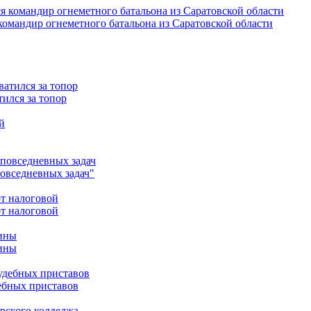
омандир огнеметного батальона из Саратовской области
ился за топор
повседневных задач"
от налоговой
чины
ебных приставов