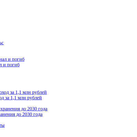
л и погиб
д за 1,1 млн рублей
анения до 2030 года