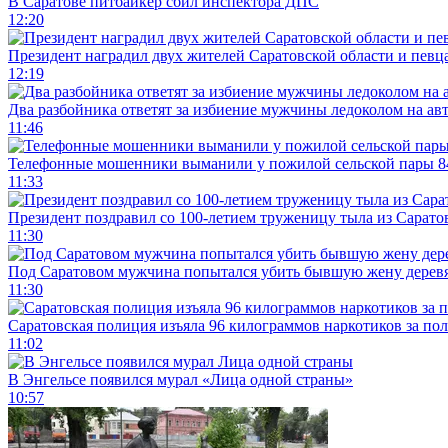
В Саратове питбайкер сбил инспектора ДПС
12:20
Президент наградил двух жителей Саратовской области и певц
12:19
Два разбойника ответят за избиение мужчины ледоколом на ав
11:46
Телефонные мошенники выманили у пожилой сельской пары 8
11:33
Президент поздравил со 100-летием труженицу тыла из Сарато
11:30
Под Саратовом мужчина попытался убить бывшую жену дере
11:30
Саратовская полиция изъяла 96 килограммов наркотиков за по
11:02
В Энгельсе появился мурал «Лица одной страны»
10:57