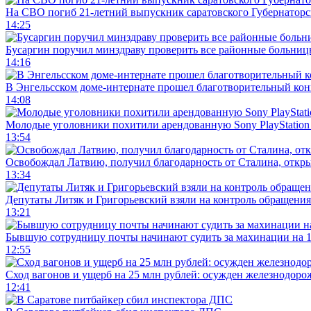
На СВО погиб 21-летний выпускник саратовского Губернаторс
14:25
Бусаргин поручил минздраву проверить все районные больниц
14:16
В Энгельсском доме-интернате прошел благотворительный ко
14:08
Молодые уголовники похитили арендованную Sony PlayStation
13:54
Освобождал Латвию, получил благодарность от Сталина, откры
13:34
Депутаты Литяк и Григорьевский взяли на контроль обращения
13:21
Бывшую сотрудницу почты начинают судить за махинации на 1
12:55
Сход вагонов и ущерб на 25 млн рублей: осужден железнодор
12:41