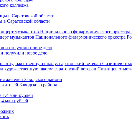
кого колледжа
ы в Саратовской области
нцерт музыкантов Национального филармонического оркестра Р
 и получили новое дело
л художественную школу: саратовский ветеран Сизинцев отмети
 жителей Заводского района
,4 млн рублей
ожник