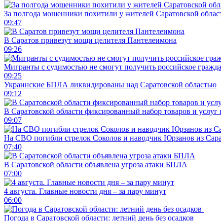
За полгода мошенники похитили у жителей Саратовской облас
09:47
В Саратов привезут мощи целителя Пантелеимона
09:26
Мигранты с судимостью не смогут получить российское гражд
09:25
Украинские БПЛА ликвидированы над Саратовской областью
09:12
В Саратовской области фиксированный набор товаров и услуг 
09:07
На СВО погибли стрелок Соколов и наводчик Юрзанов из Сара
07:40
В Саратовской области объявлена угроза атаки БПЛА
07:00
4 августа. Главные новости дня – за пару минут
06:00
Погода в Саратовской области: летний день без осадков