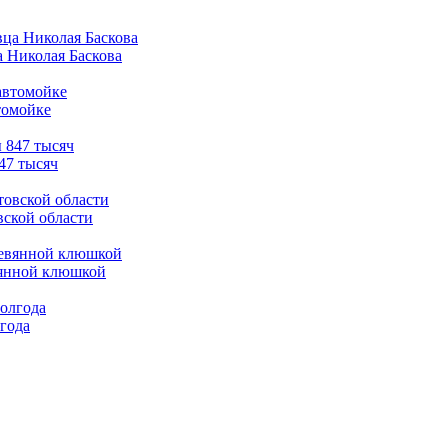
а Николая Баскова
томойке
47 тысяч
вской области
вянной клюшкой
лгода