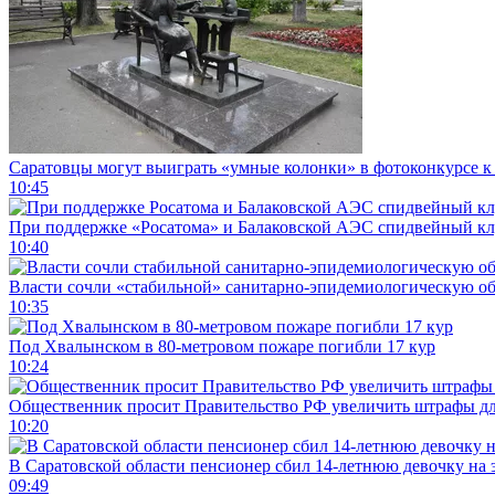
Саратовцы могут выиграть «умные колонки» в фотоконкурсе к 
10:45
При поддержке «Росатома» и Балаковской АЭС спидвейный кл
10:40
Власти сочли «стабильной» санитарно-эпидемиологическую об
10:35
Под Хвалынском в 80-метровом пожаре погибли 17 кур
10:24
Общественник просит Правительство РФ увеличить штрафы для
10:20
В Саратовской области пенсионер сбил 14-летнюю девочку на 
09:49