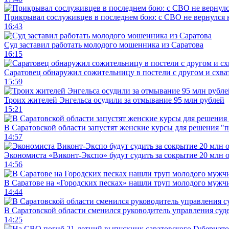
Прикрывал сослуживцев в последнем бою: с СВО не вернулся к
16:43
Суд заставил работать молодого мошенника из Саратова
16:15
Саратовец обнаружил сожительницу в постели с другом и схват
15:59
Троих жителей Энгельса осудили за отмывание 95 млн рублей
15:21
В Саратовской области запустят женские курсы для решения "
14:57
Экономиста «Виконт-Экспо» будут судить за сокрытие 20 млн 
14:56
В Саратове на «Городских песках» нашли труп молодого муж
14:44
В Саратовской области сменился руководитель управления суд
14:25