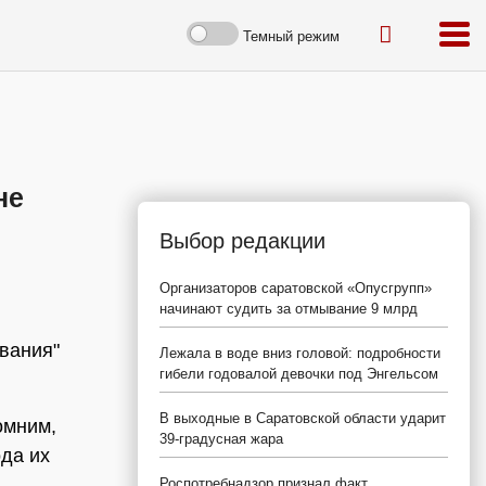
Темный режим
не
Выбор редакции
Организаторов саратовской «Опусгрупп»
начинают судить за отмывание 9 млрд
вания"
Лежала в воде вниз головой: подробности
гибели годовалой девочки под Энгельсом
в
В выходные в Саратовской области ударит
омним,
39-градусная жара
ода их
Роспотребнадзор признал факт