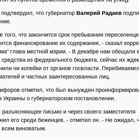
подтвердил, что губернатор
Валерий Радаев
подпи
ние.
е того, что закончится срок пребывания переселенцев
тится финансирование их содержания, - сказал корр
а" глава местной мэрии. - В декабре нам обещали 
и средства из федерального бюджета, сейчас их жде
чили ни копейки от органов госвласти. Перебиваем
ателей и частных заинтересованных лиц.
ифоров отметил, что был вынужден проинформиров
з Украины о губернаторском постановлении.
л разъясняющее письмо и через своего заместителя
нил его среди беженцев, - отметил он. - Не ожидал, 
 всем виноватым.