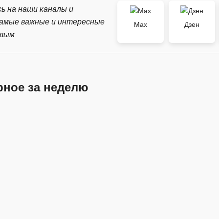
ь на наши каналы и
самые важные и интересные
Max
Дзен
рвым
рное за неделю