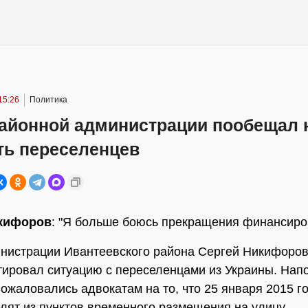
15:26
Политика
районной администрации пообещал 
ть переселенцев
кифоров
: "Я больше боюсь прекращения финансиро
нистрации Ивантеевского района Сергей Никифоро
ировал ситуацию с переселенцами из Украины. Нап
пожаловались адвокатам на то, что 25 января 2015 г
лят из пунктов временного размещения на улицу.