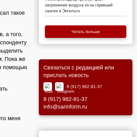
загрязнения воздуха из-за горевшей
свалки в Энгельсе
сал такое
Читать больше
, а того,
еспонденту
выделить
м. Пока же
ся помощью
Связаться с редакцией или
прислать новость
8 (917) 982-81-37
ать
8 (917) 982-81-37
info@sarinform.ru
что меня