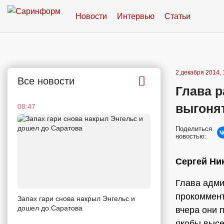
Новости
Интервью
Статьи
2 декабря 2014, 
Все новости
Глава 
выгоня
08:47
Поделиться
новостью:
Сергей Ни
Глава адми
прокоммент
Запах гари снова накрыл Энгельс и
дошел до Саратова
вчера они 
якобы высе