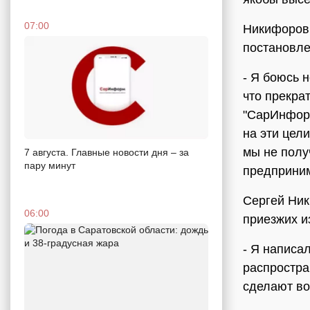
07:00
Никифоров 
постановле
- Я боюсь н
что прекра
"СарИнформ
на эти цел
мы не полу
7 августа. Главные новости дня – за
пару минут
предприним
Сергей Ник
06:00
приезжих и
- Я написа
распростра
сделают во