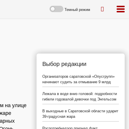
Темный режим
Выбор редакции
Организаторов саратовской «Опусгрупп»
начинают судить за отмывание 9 млрд
Лежала в воде вниз головой: подробности
гибели годовалой девочки под Энгельсом
ом на улице
В выходные в Саратовской области ударит
ожаре
39-градусная жара
жарных
 Огонь
Роспотребнадзор признал факт