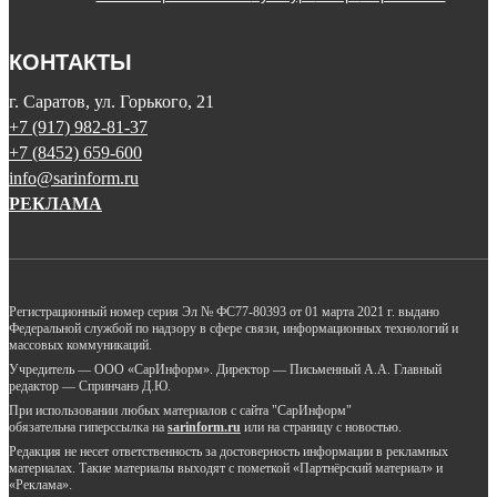
КОНТАКТЫ
г. Саратов, ул. Горького, 21
+7 (917) 982-81-37
+7 (8452) 659-600
info@sarinform.ru
РЕКЛАМА
Регистрационный номер серия Эл № ФС77-80393 от 01 марта 2021 г. выдано
Федеральной службой по надзору в сфере связи, информационных технологий и
массовых коммуникаций.
Учредитель — ООО «СарИнформ». Директор — Письменный А.А. Главный
редактор — Спринчанэ Д.Ю.
При использовании любых материалов с сайта "СарИнформ"
обязательна гиперссылка на
sarinform.ru
или на страницу с новостью.
Редакция не несет ответственность за достоверность информации в рекламных
материалах. Такие материалы выходят с пометкой «Партнёрский материал» и
«Реклама».