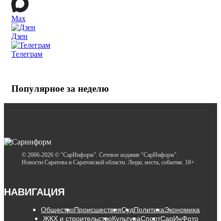
Max
Дзен
Телеграм
Популярное за неделю
© 2006-2026 © "СарИнформ". Сетевое издание "СарИнформ".
Новости Саратова и Саратовской области. Люди, места, события. 18+
НАВИГАЦИЯ
Общество
Происшествия
Суд
Политика
Экономика
ЖКХ и строительство
Культура
Спорт
СарИнФото