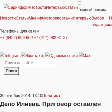
Новости
Интервью
Статьи
Темный режим
Новости
Статьи
Мнения
Фоторепортажи
Интервью
Выбор
Н
редакции
к
Телефоны для связи
+7 (8452) 659-600
+7 (917) 982-81-37
Поиск
30 октября 2014, 18:10
Политика
Дело Илиева. Приговор оставлен