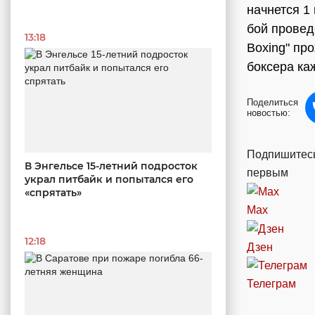
начнется 1
бой провед
13:18
Boxing" пр
боксера ка
Поделиться
новостью:
Подпишитесь
В Энгельсе 15-летний подросток
первым
украл питбайк и попытался его
«спрятать»
Max
12:18
Дзен
Телеграм