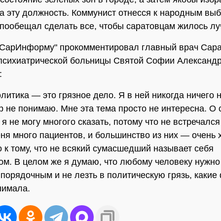
а эту должность. Коммунист отнесся к народным вы
 пообещал сделать все, чтобы саратовцам жилось лу
"СарИнформу" прокомментировал главный врач Сара
психиатрической больницы Святой Софии Александ
:
олитика — это грязное дело. Я в ней никогда ничего
ор не понимаю. Мне эта тема просто не интересна. О 
я не могу многого сказать, потому что не встречался
еня много пациентов, и большинство из них — очень
о к тому, что не всякий сумасшедший называет себя
ом. В целом же я думаю, что любому человеку нужно
 порядочным и не лезть в политическую грязь, каки
нимала.