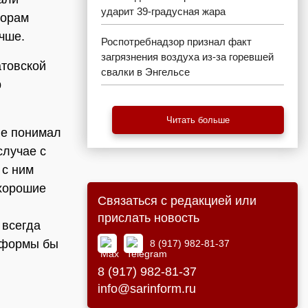
ударит 39-градусная жара
борам
чше.
Роспотребнадзор признал факт
загрязнения воздуха из-за горевшей
товской
свалки в Энгельсе
р
Читать больше
 не понимал
случае с
 с ним
 хорошие
Связаться с редакцией или
прислать новость
 всегда
е формы бы
8 (917) 982-81-37
8 (917) 982-81-37
info@sarinform.ru