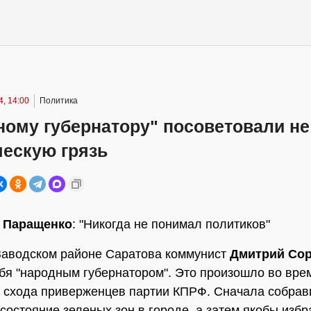
, 14:00
Политика
ому губернатору" посоветовали не
ческую грязь
 Паращенко
: "Никогда не понимал политиков"
Заводском районе Саратова коммунист
Дмитрий Со
бя "народным губернатором". Это произошло во вре
 схода приверженцев партии КПРФ. Сначала собра
состояние зеленых зон в городе, а затем якобы избр