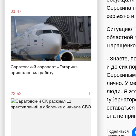
Сорокина н
01:47
серьезно и
Ситуацию 
областной 
Паращенко
- Знаете, п
и до сих п
Саратовский аэропорт «Гагарин»
приостановил работу
Сорокиным 
лично. У м
люди. Я эт
23:52
губернатор
оставаться
она не при
Поделиться
новостью: