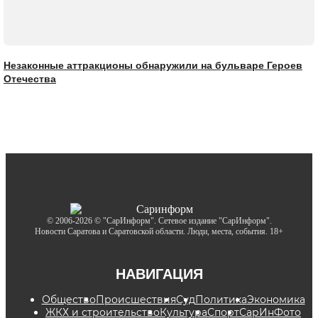
Незаконные аттракционы обнаружили на бульваре Героев
Отечества
© 2006-2026 © "СарИнформ". Сетевое издание "СарИнформ".
Новости Саратова и Саратовской области. Люди, места, события. 18+
НАВИГАЦИЯ
Общество
Происшествия
Суд
Политика
Экономика
ЖКХ и строительство
Культура
Спорт
СарИнФото