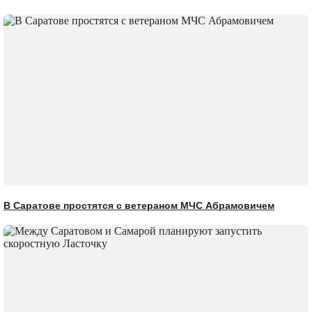
В Саратове простятся с ветераном МЧС Абрамовичем