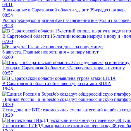
09:11
В выходные в Саратовской области ударит 39-градусная жара
08:54
Роспотребнадзор признал факт загрязнения воздуха из-за горев
08:28
В Саратовской области 15-летний юноша нырнул в воду и «по
07:00
6 августа. Главные новости дня – за пару минут
06:00
Погода в Саратовской области: 37-градусная жара в пятницу
00:57
В Саратовской области объявлена угроза атаки БПЛА
18:45
«Единая Россия» и SuperJob создадут общероссийскую платфор
18:39
Исследование ВТБ: ежемесячная смена категорий кешбэка созд
18:20
Инспекторы ГИБДД раскрыли незаконную перевозку 38 туш б
17:40