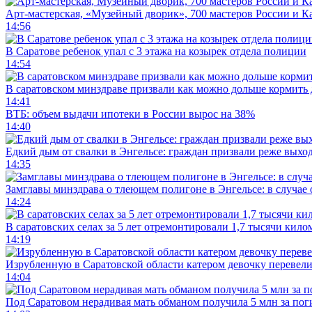
Арт-мастерская, «Музейный дворик», 700 мастеров России и Ка
14:56
В Саратове ребенок упал с 3 этажа на козырек отдела полиции
14:54
В саратовском минздраве призвали как можно дольше кормить
14:41
ВТБ: объем выдачи ипотеки в России вырос на 38%
14:40
Едкий дым от свалки в Энгельсе: граждан призвали реже выхо
14:35
Замглавы минздрава о тлеющем полигоне в Энгельсе: в случае
14:24
В саратовских селах за 5 лет отремонтировали 1,7 тысячи кило
14:19
Изрубленную в Саратовской области катером девочку перевели
14:04
Под Саратовом нерадивая мать обманом получила 5 млн за по