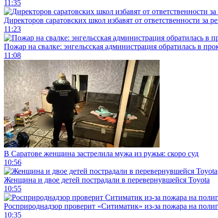
11:35
Директоров саратовских школ избавят от ответственности за р
11:23
Пожар на свалке: энгельсская администрация обратилась в про
11:08
В Саратове женщина застрелила мужа из ружья: скоро суд
10:56
Женщина и двое детей пострадали в перевернувшейся Toyota
10:55
Росприроднадзор проверит «Ситиматик» из-за пожара на поли
10:35