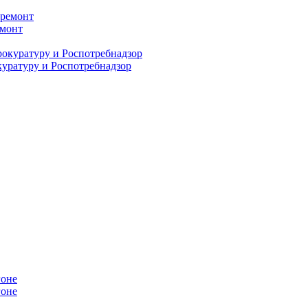
емонт
куратуру и Роспотребнадзор
гоне