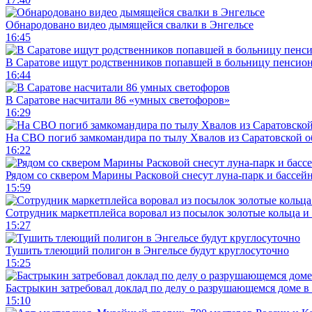
Обнародовано видео дымящейся свалки в Энгельсе
16:45
В Саратове ищут родственников попавшей в больницу пенсио
16:44
В Саратове насчитали 86 «умных светофоров»
16:29
На СВО погиб замкомандира по тылу Хвалов из Саратовской о
16:22
Рядом со сквером Марины Расковой снесут луна-парк и бассей
15:59
Сотрудник маркетплейса воровал из посылок золотые кольца и 
15:27
Тушить тлеющий полигон в Энгельсе будут круглосуточно
15:25
Бастрыкин затребовал доклад по делу о разрушающемся доме в
15:10