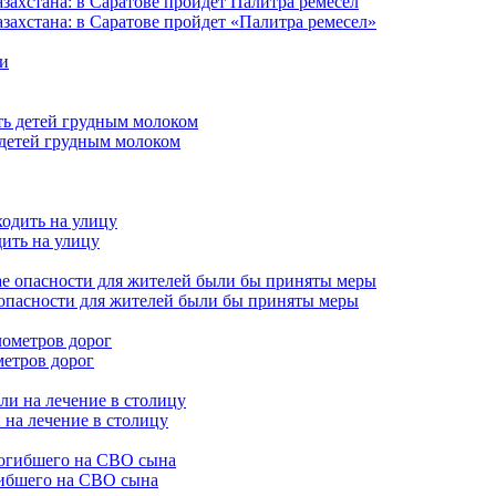
захстана: в Саратове пройдет «Палитра ремесел»
 детей грудным молоком
дить на улицу
 опасности для жителей были бы приняты меры
метров дорог
 на лечение в столицу
гибшего на СВО сына