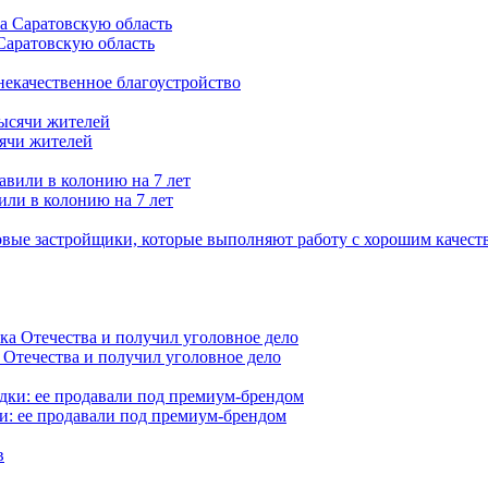
Саратовскую область
 некачественное благоустройство
сячи жителей
или в колонию на 7 лет
вые застройщики, которые выполняют работу с хорошим качест
 Отечества и получил уголовное дело
и: ее продавали под премиум-брендом