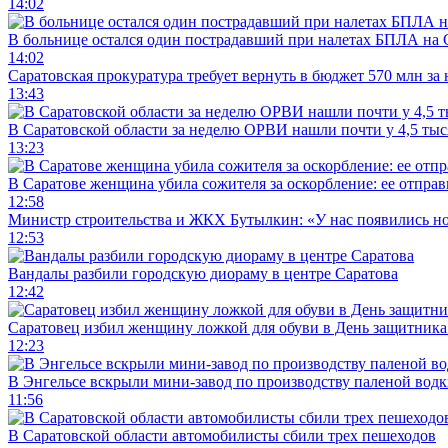
14:02
В больнице остался один пострадавший при налетах БПЛА на 
14:02
Саратовская прокуратура требует вернуть в бюджет 570 млн за
13:43
В Саратовской области за неделю ОРВИ нашли почти у 4,5 ты
13:23
В Саратове женщина убила сожителя за оскорбление: ее отправ
12:58
Министр строительства и ЖКХ Бутылкин: «У нас появились но
12:53
Вандалы разбили городскую диораму в центре Саратова
12:42
Саратовец избил женщину ложкой для обуви в День защитника
12:23
В Энгельсе вскрыли мини-завод по производству паленой водк
11:56
В Саратовской области автомобилисты сбили трех пешеходов