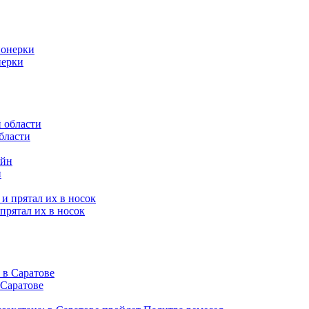
нерки
бласти
н
прятал их в носок
 Саратове