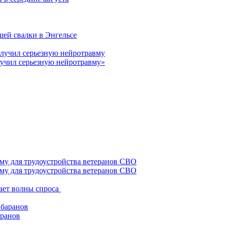
шей свалки в Энгельсе
лучил серьезную нейротравму»
му для трудоустройства ветеранов СВО
ает волны спроса
аранов