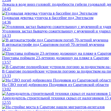
Лежала в воде вниз головой: подробности гибели годовалой д
14:45
Годовалая девочка утонула в бассейне под Энгельсом
14:36
Уголовник застал бывшую сожительницу с мужчиной и ударил 
14:33
В автокатастрофе под Саратовом погиб 70-летний мужчина
14:21
Приставы поймали 23-летнюю должницу на пляже в Саратове
13:57
В Саратове полицейские устроили погоню за подростком на п
13:33
На СВО погиб доброволец Поздняков из Саратовской области
13:02
Арендодатель строительной техники скрыл от налоговиков 15 
12:55