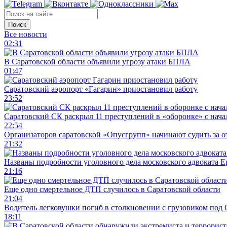
Поиск
Все новости
02:31
В Саратовской области объявили угрозу атаки БПЛА
01:47
Саратовский аэропорт «Гагарин» приостановил работу
23:52
Саратовский СК раскрыл 11 преступлений в «оборонке» с нач
22:54
Организаторов саратовской «Опусгрупп» начинают судить за 
21:32
Названы подробности уголовного дела московского адвоката 
21:16
Еще одно смертельное ДТП случилось в Саратовской области
21:04
Водитель легковушки погиб в столкновении с грузовиком под
18:11