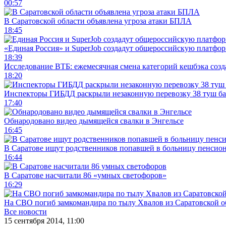
00:57
В Саратовской области объявлена угроза атаки БПЛА
18:45
«Единая Россия» и SuperJob создадут общероссийскую платфор
18:39
Исследование ВТБ: ежемесячная смена категорий кешбэка созд
18:20
Инспекторы ГИБДД раскрыли незаконную перевозку 38 туш б
17:40
Обнародовано видео дымящейся свалки в Энгельсе
16:45
В Саратове ищут родственников попавшей в больницу пенсио
16:44
В Саратове насчитали 86 «умных светофоров»
16:29
На СВО погиб замкомандира по тылу Хвалов из Саратовской о
Все новости
15 сентября 2014, 11:00