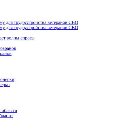
му для трудоустройства ветеранов СВО
ает волны спроса
аранов
нерки
бласти