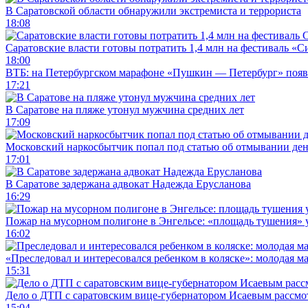
В Саратовской области обнаружили экстремиста и террориста
18:08
Саратовские власти готовы потратить 1,4 млн на фестиваль «
18:00
ВТБ: на Петербургском марафоне «Пушкин — Петербург» появи
17:21
В Саратове на пляже утонул мужчина средних лет
17:09
Московский наркосбытчик попал под статью об отмывании ден
17:01
В Саратове задержана адвокат Надежда Ерусланова
16:29
Пожар на мусорном полигоне в Энгельсе: «площадь тушения»
16:02
«Преследовал и интересовался ребенком в коляске»: молодая м
15:31
Дело о ДТП с саратовским вице-губернатором Исаевым рассмо
15:04