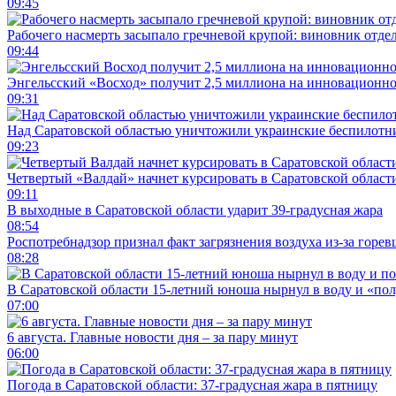
09:45
Рабочего насмерть засыпало гречневой крупой: виновник отде
09:44
Энгельсский «Восход» получит 2,5 миллиона на инновационн
09:31
Над Саратовской областью уничтожили украинские беспилотн
09:23
Четвертый «Валдай» начнет курсировать в Саратовской области
09:11
В выходные в Саратовской области ударит 39-градусная жара
08:54
Роспотребнадзор признал факт загрязнения воздуха из-за горев
08:28
В Саратовской области 15-летний юноша нырнул в воду и «по
07:00
6 августа. Главные новости дня – за пару минут
06:00
Погода в Саратовской области: 37-градусная жара в пятницу