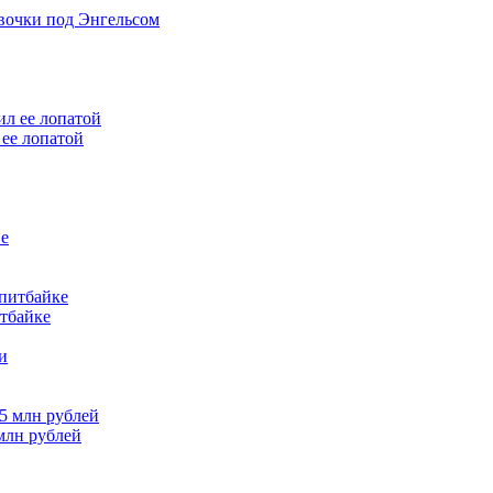
евочки под Энгельсом
ее лопатой
итбайке
млн рублей