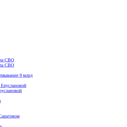
ала СВО
отмывание 9 млрд
Еруслановой
 Саратовом