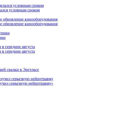
лался условным сроком
ое обновление кинооборудования
ики
 в середине августа
шей свалки в Энгельсе
лучил серьезную нейротравму»