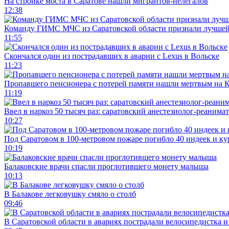
На стройке моста в Саратове нашли мигрантов-нелегалов
12:38
Команду ГИМС МЧС из Саратовской области признали лучшей
11:55
Скончался один из пострадавших в аварии c Lexus в Вольске
11:23
Пропавшего пенсионера с потерей памяти нашли мертвым на 
11:19
Ввел в наркоз 50 тысяч раз: саратовский анестезиолог-реанима
10:27
Под Саратовом в 100-метровом пожаре погибло 40 индеек и ку
10:19
Балаковские врачи спасли проглотившего монету малыша
10:13
В Балакове легковушку смяло о столб
09:46
В Саратовской области в авариях пострадали велосипедистка 