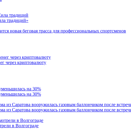
Сила традиций»
тся новая беговая трасса для профессиональных спортсменов
ег через криптовалюту
 уменьшилась на 30%
ама из Саратова вооружилась газовым баллончиком после встреч
трели в Волгограде