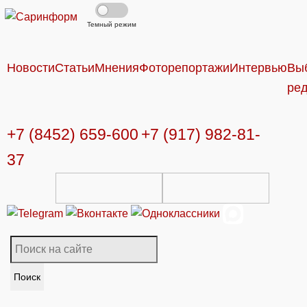
Темный режим
Новости
Статьи
Мнения
Фоторепортажи
Интервью
Вы
ре
+7 (8452) 659-600
+7 (917) 982-81-
37
Поиск