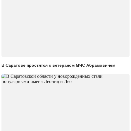
В Саратове простятся с ветераном МЧС Абрамовичем