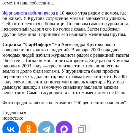
отметил наш собеседник.
Журналиста избили вчера
в 10 часов утра рядом с домом, где
он живет. У Крутова сотрясение мозга и множество ушибов.
Сейчас он лечится в больнице. По словам самого журналиста,
неизвестный ударил его по голове сзади. Затем подбежал
другой мужчина и принялся его избивать железным прутом.
Справка "СарИнформ"
На Александра Крутова было
совершено несколько нападений. В январе 2000 года двое
молодых людей избили журналиста рядом с редакцией газеты
"Богатей". Тогда он мог лишиться зрения. Еще раз на Крутова
напали в 2003 году — трое неизвестных повалили его на
землю и долго били ногами. У журналиста была пробита
перепонка уха, диагностирован травматический отит. В 2007
году злоумышленники воткнули в дверь квартиры Крутова
дымовую шашку, а замочную скважину заклеили вязким
веществом. Самого журналиста в этот момент дома не было.
Фото предоставлено коллегами из "Общественного мнения".
Поделиться
новостью: