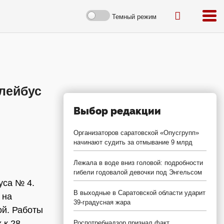
Темный режим
ллейбус
Выбор редакции
Организаторов саратовской «Опусгрупп»
начинают судить за отмывание 9 млрд
Лежала в воде вниз головой: подробности
гибели годовалой девочки под Энгельсом
уса № 4.
В выходные в Саратовской области ударит
 на
39-градусная жара
ой. Работы
 к 28
Роспотребнадзор признал факт