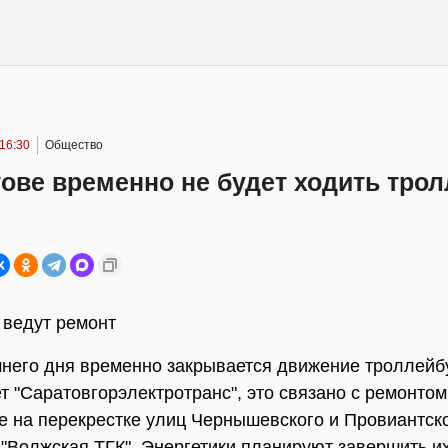
 16:30
Общество
ове временно не будет ходить тро
 ведут ремонт
него дня временно закрывается движение троллейб
ет "Саратовгорэлектротранс", это связано с ремонтом
е на перекрестке улиц Чернышевского и Провиантск
"Волжская ТГК". Энергетики планируют завершить их