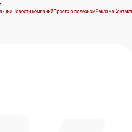
м
акции
Новости компаний
Просто о полезном
Реклама
Контак