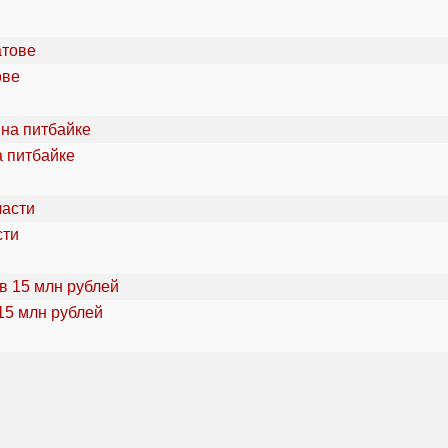
ове
а питбайке
сти
15 млн рублей