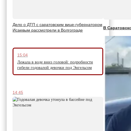
Дело о ДТП с саратовским вице-губернатором
В Саратовск
Исаевым рассмотрели в Волгограде
15:04
Лежала в воде вниз головой: подробности
гибели годовалой девочки под Энгельсом
14:45