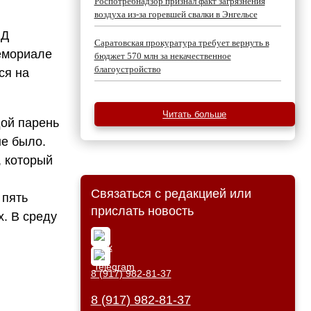
Роспотребнадзор признал факт загрязнения
воздуха из-за горевшей свалки в Энгельсе
ВД
Саратовская прокуратура требует вернуть в
мемориале
бюджет 570 млн за некачественное
благоустройство
ся на
Читать больше
ой парень
не было.
, который
Связаться с редакцией или
 пять
прислать новость
. В среду
8 (917) 982-81-37
8 (917) 982-81-37