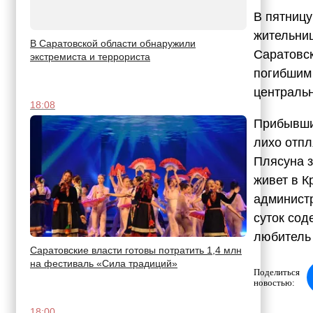
В пятницу
жительни
В Саратовской области обнаружили
Саратовск
экстремиста и террориста
погибшим 
централь
18:08
Прибывши
лихо отпл
Плясуна з
живет в К
администр
суток сод
любитель 
Саратовские власти готовы потратить 1,4 млн
на фестиваль «Сила традиций»
Поделиться
новостью:
18:00