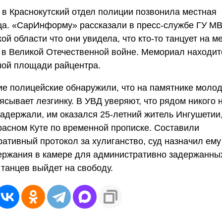
 в Краснокутский отдел полиции позвонила местная
ца. «СарИнформу» рассказали в пресс-службе ГУ М
ой области что они увидела, что кто-то танцует на 
в Великой Отечественной войне. Мемориал находит
ной площади райцентра.
е полицейские обнаружили, что на памятнике молод
ясывает лезгинку. В УВД уверяют, что рядом никого 
адержали, им оказался 25-летний житель Ингушетии
расном Куте по временной прописке. Составили
ативный протокол за хулиганство, суд назначил ему
ержания в камере для административно задержанных
танцев выйдет на свободу.