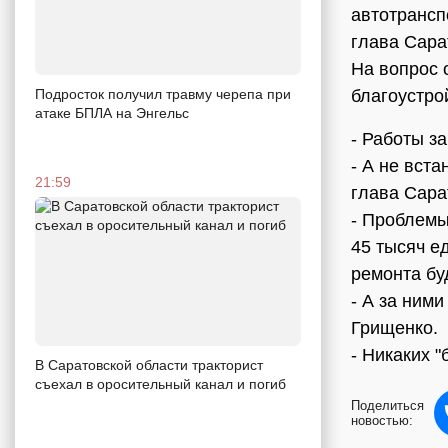
автотрансп
глава Сар
На вопрос 
Подросток получил травму черепа при
благоустро
атаке БПЛА на Энгельс
- Работы з
- А не вст
21:59
глава Сара
- Проблемы
45 тысяч е
ремонта бу
- А за ним
Грищенко.
- Никаких 
В Саратовской области тракторист
съехал в оросительный канал и погиб
Поделиться
новостью: