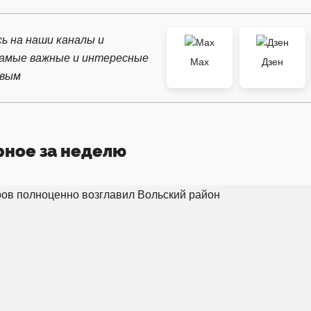
ь на наши каналы и
самые важные и интересные
Max
Дзен
рвым
рное за неделю