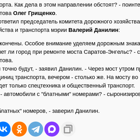
орта. Как дела в этом направлении обстоят? - поинт
атова
Олег Грищенко
.
ответил председатель комитета дорожного хозяйства
йства и транспорта мэрии
Валерий Данилин
:
акончены. Особое внимание уделяем дорожным знака
анет ли город при ремонте моста Саратов-Энгельс? - 
това.
 точно будут, - заявил Данилин. - Через мост утром 
диниц транспорта, вечером - столько же. На мосту во
дет только спецтехника и общественный транспорт.
и - автомобили с "блатными" номерами? - сыронизиро
"блатных" номеров, - заверил Данилин.