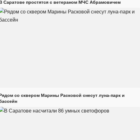
В Саратове простятся с ветераном МЧС Абрамовичем
Рядом со сквером Марины Расковой снесут луна-парк и
бассейн