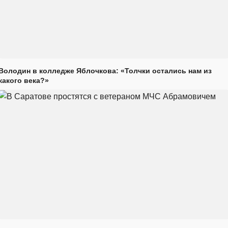
Володин в колледже Яблочкова: «Толчки остались нам из
какого века?»