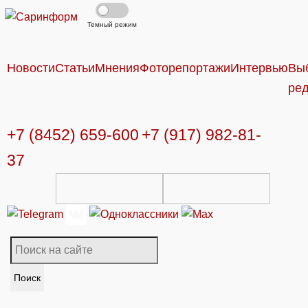
Темный режим
Новости
Статьи
Мнения
Фоторепортажи
Интервью
Вы
ре
+7 (8452) 659-600
+7 (917) 982-81-
37
Поиск