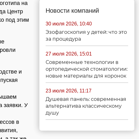
оготипа на
Новости компаний
ода Центр
о под этим
30 июля 2026, 10:40
Эзофагоскопия у детей: что это
за процедура
ые
кровли
27 июля 2026, 15:01
Современные технологии в
ортопедической стоматологии:
одстве и
новые материалы для коронок
ыпуская
23 июля 2026, 11:17
вышаем
Душевая панель: современная
а заявки. У
альтернатива классическому
душу
ессов в
звития,
, а так же