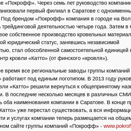
е «Покрофф». Через семь лет руководство компани
ганизовали первый филиал в Саратове с одноименн
 Под брендом «Покрофф» компания в городе на Вол
 трейдинговой деятельностью четыре года. Затем в
вое собственное производство кровельных материа
ой юридический статус, занявшись независимой
тью, стал обособленной самостоятельной единицей
нтр кровли «Катто» (от финского «кровля»).
е время все региональные заводы группы компаний
работают под единым логотипом. В 2013 году руко
вли «Катто» решили вернуться к общепринятому на
и. В последние несколько месяцев в различных СМИ
ь оба наименования компании в Саратове. В конце 
«Катто» уже перестал существовать, а вся информац
ти и услугах компании теперь размещается на обще
ном сайте группы компаний «Покрофф» -
www.pokroff