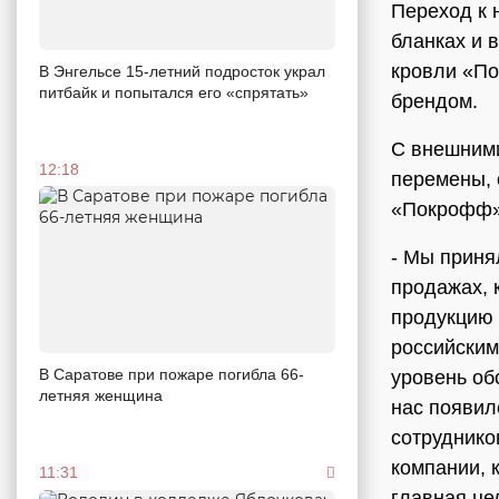
Переход к 
бланках и 
кровли «По
В Энгельсе 15-летний подросток украл
питбайк и попытался его «спрятать»
брендом.
С внешними
12:18
перемены, 
«Покрофф»
- Мы приня
продажах, 
продукцию 
российским
В Саратове при пожаре погибла 66-
уровень обс
летняя женщина
нас появил
сотруднико
компании, 
11:31
главная це