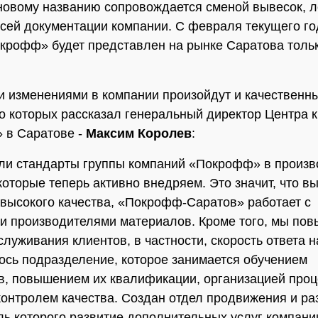
новому названию сопровождается сменой вывесок, л
всей документации компании. С февраля текущего г
крофф» будет представлен на рынке Саратова тольк
 изменениями в компании произойдут и качественн
о которых рассказал генеральный директор Центра 
 в Саратове -
Максим Королев
:
ли стандарты группы компаний «Покрофф» в произв
которые теперь активно внедряем. Это значит, что в
высокого качества, «Покрофф-Саратов» работает с
и производителями материалов. Кроме того, мы по
луживания клиентов, в частности, скорость ответа н
ось подразделение, которое занимается обучением
в, повышением их квалификации, организацией проц
контролем качества. Создан отдел продвижения и ра
ль которого развитие дополнительных услуг компании