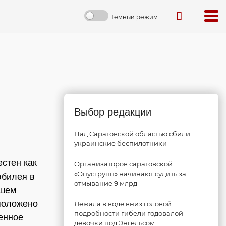
Темный режим
Выбор редакции
Над Саратовской областью сбили
украинские беспилотники
стен как
Организаторов саратовской
«Опусгрупп» начинают судить за
юбилея в
отмывание 9 млрд
ашем
 положено
Лежала в воде вниз головой:
подробности гибели годовалой
венное
девочки под Энгельсом