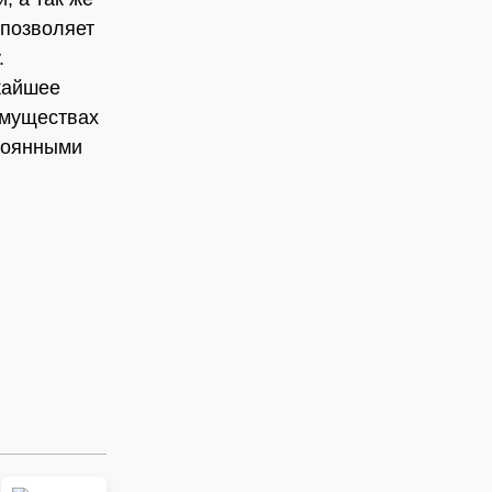
 позволяет
.
жайшее
имуществах
стоянными