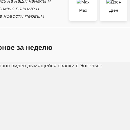
ь на наши каналы и
самые важные и
Max
Дзен
е новости первым
рное за неделю