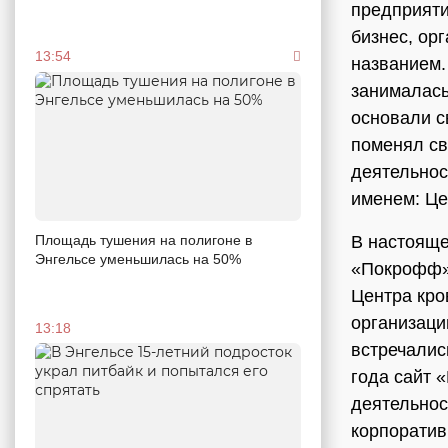
предприяти
бизнес, ор
13:54
названием.
занималась
основали с
поменял св
деятельнос
именем: Це
В настояще
Площадь тушения на полигоне в
Энгельсе уменьшилась на 50%
«Покрофф» 
Центра кро
организаци
13:18
встречалис
года сайт 
деятельнос
корпоратив