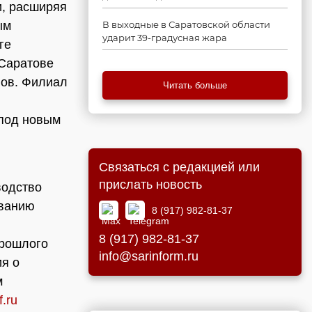
и, расширяя
ым
В выходные в Саратовской области
ударит 39-градусная жара
ге
 Саратове
лов. Филиал
Читать больше
 под новым
Связаться с редакцией или
прислать новость
водство
званию
8 (917) 982-81-37
8 (917) 982-81-37
прошлого
info@sarinform.ru
ия о
м
.ru