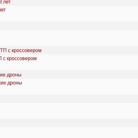
лет
П с кроссовером
кие дроны