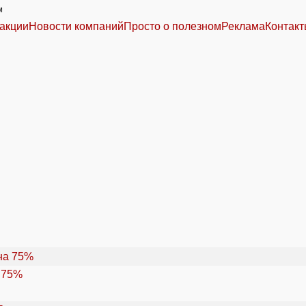
м
акции
Новости компаний
Просто о полезном
Реклама
Контак
 75%