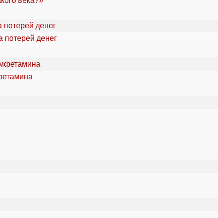
акого века?»
а потерей денег
фетамина