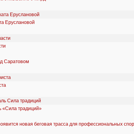
та Еруслановой
сти
од Саратовом
ста
ль «Сила традиций»
оявится новая беговая трасса для профессиональных спо