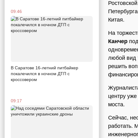
Ростовской
Петербурга
09:46
Китая.
На торжест
Канчер
под
одновремен
любой вид 
решить воп
В Саратове 16-летний питбайкер
покалечился в ночном ДТП с
финансиро
кроссовером
Журналиста
центру уже
09:17
моста.
Сейчас, не
работать. 
инженерног