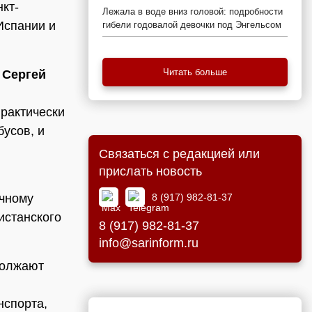
нкт-
Лежала в воде вниз головой: подробности
Испании и
гибели годовалой девочки под Энгельсом
Читать больше
а
Сергей
практически
бусов, и
Связаться с редакцией или
прислать новость
8 (917) 982-81-37
очному
истанского
8 (917) 982-81-37
info@sarinform.ru
должают
нспорта,