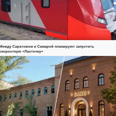
Между Саратовом и Самарой планируют запустить
скоростную «Ласточку»