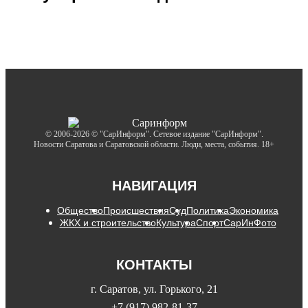
© 2006-2026 © "СарИнформ". Сетевое издание "СарИнформ".
Новости Саратова и Саратовской области. Люди, места, события. 18+
НАВИГАЦИЯ
Общество
Происшествия
Суд
Политика
Экономика
ЖКХ и строительство
Культура
Спорт
СарИнФото
КОНТАКТЫ
г. Саратов, ул. Горького, 21
+7 (917) 982-81-37