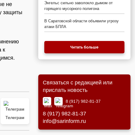
Энгельс сильно заволокло дымом от
ые не
горящего мусорного полигона
у защиты
В Саратовской области объявили угрозу
атаки БПЛА
 мнению
Читать больше
 к
щимся.
Связаться с редакцией или
прислать новость
8 (917) 982-81-37
8 (917) 982-81-37
Телеграм
info@sarinform.ru