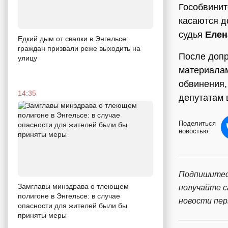
Гособвини
касаются д
судья
Елен
Едкий дым от свалки в Энгельсе:
граждан призвали реже выходить на
После допр
улицу
материала
обвинения,
14:35
депутатам 
Поделиться
новостью:
Подпишитес
Замглавы минздрава о тлеющем
получайте 
полигоне в Энгельсе: в случае
новости пе
опасности для жителей были бы
приняты меры