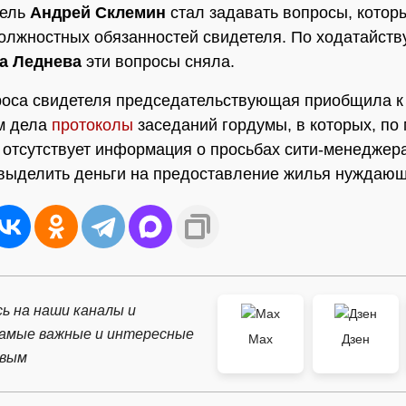
тель
Андрей Склемин
стал задавать вопросы, котор
олжностных обязанностей свидетеля. По ходатайств
а Леднева
эти вопросы сняла.
оса свидетеля председательствующая приобщила к
м дела
протоколы
заседаний гордумы, в которых, по
 отсутствует информация о просьбах сити-менеджера
выделить деньги на предоставление жилья нуждаю
ь на наши каналы и
самые важные и интересные
Max
Дзен
рвым