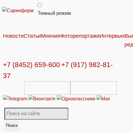
Темный режим
Новости
Статьи
Мнения
Фоторепортажи
Интервью
Вы
ре
+7 (8452) 659-600
+7 (917) 982-81-
37
Поиск