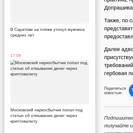
Допрашивае
Также, по 
представит
В Саратове на пляже утонул мужчина
средних лет
предоставл
Далее адв
17:09
присутству
требований
гербовая пе
Поделиться
новостью:
Московский наркосбытчик попал под
статью об отмывании денег через
Подпишитес
криптовалюту
получайте 