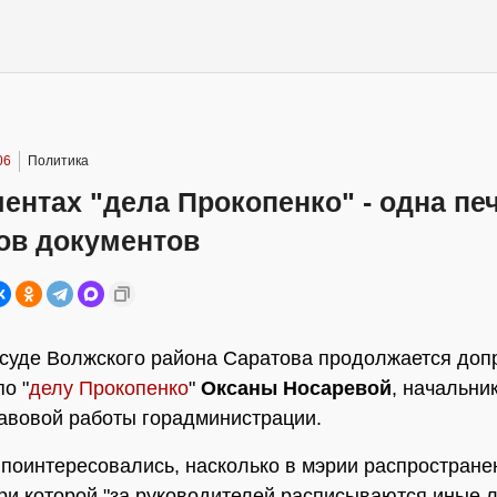
06
Политика
ентах "дела Прокопенко" - одна пе
ов документов
суде Волжского района Саратова продолжается доп
о "
делу Прокопенко
"
Оксаны Носаревой
, начальни
авовой работы горадминистрации.
поинтересовались, насколько в мэрии распростране
при которой "за руководителей расписываются иные л