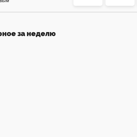
рвым
рное за неделю