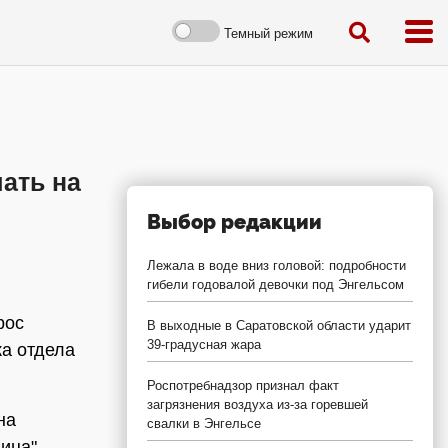
Темный режим
чать на
Выбор редакции
Лежала в воде вниз головой: подробности
гибели годовалой девочки под Энгельсом
рос
В выходные в Саратовской области ударит
39-градусная жара
ка отдела
Роспотребнадзор признал факт
загрязнения воздуха из-за горевшей
на
свалки в Энгельсе
ица".