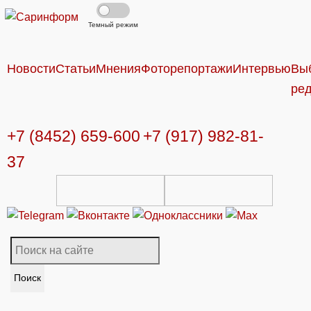
Темный режим
Новости
Статьи
Мнения
Фоторепортажи
Интервью
Вы
ре
+7 (8452) 659-600
+7 (917) 982-81-
37
Поиск