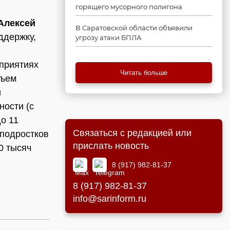
горящего мусорного полигона
Алексей
В Саратовской области объявили
ддержку,
угрозу атаки БПЛА
приятиях
Читать больше
бъем
и
ности (с
до 11
Связаться с редакцией или
 подростков
прислать новость
0 тысяч
8 (917) 982-81-37
8 (917) 982-81-37
info@sarinform.ru