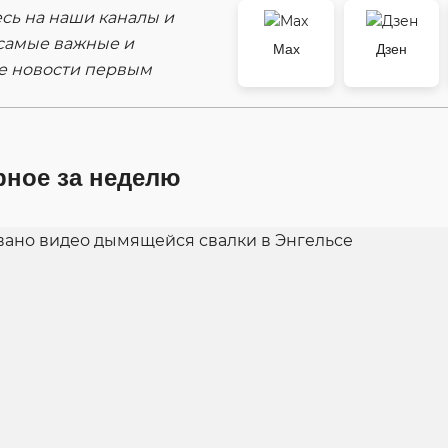
ь на наши каналы и
самые важные и
Max
Дзен
е новости первым
рное за неделю