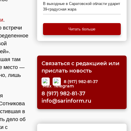
В выходные в Саратовской области ударит
39-градусная жара
ми
.
о встречи
Читать больше
пределенное
вой
ей».
вшая там
Связаться с редакцией или
ое место —
прислать новость
но, лишь
8 (917) 982-81-37
8 (917) 982-81-37
ля
info@sarinform.ru
 Сотникова
остившая в
ть дело об
и с