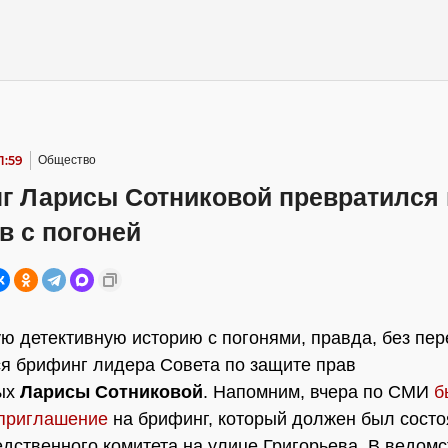
1:59
Общество
г Ларисы Сотниковой превратился 
в с погоней
ю детективную историю с погонями, правда, без пер
я брифинг лидера Совета по защите прав
ых
Ларисы Сотниковой
. Напомним, вчера по СМИ
б
 приглашение
на брифинг, который должен был состо
дственного комитета на улице Григорьева. В ведомс