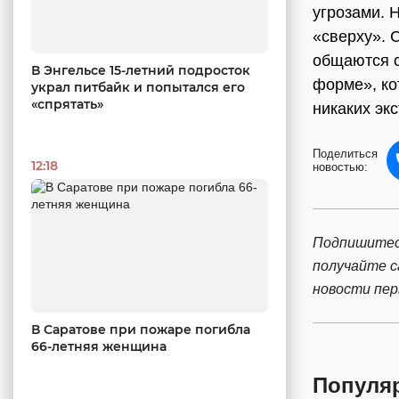
угрозами. Н
«сверху». 
общаются с
В Энгельсе 15-летний подросток
форме», ко
украл питбайк и попытался его
«спрятать»
никаких эк
Поделиться
12:18
новостью:
Подпишитес
получайте 
новости пе
В Саратове при пожаре погибла
66-летняя женщина
Популя