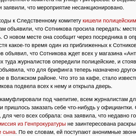
и заявили, что мероприятие несанкционировано.
ходы к Следственному комитету
кишели полицейски
м объявили, что Сотникова просила передать: мест
. О новом месте она сообщит через посредника в о
стя какое-то время один из приближенных к Сотнико
в объявил, что Сотникова ждет всех у магазина «Ант
 туда журналистов опередили полицейские, и стоя
объявила, что для брифинга теперь назначено друг
фе в Волжском районе. Что это за кафе, стало извест
икова подвела всех к нему и открыла дверь.
камуфлировали под чаепитие, всем журналистам д
и пришлось заказать себе что-нибудь у официантки.
, для чего всех собрала: она заявила, что недавно г
миссия из Генпрокуратуры
не заинтересована раскры
е сына
. По ее словам, ей поступают анонимные звонк