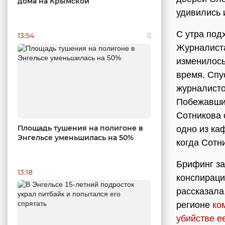
дома на Крымской
удивились 
С утра под
13:54
Журналиста
изменилось
время. Спу
журналисто
Побежавших
Сотникова 
Площадь тушения на полигоне в
одно из ка
Энгельсе уменьшилась на 50%
когда Сотн
Брифинг за
13:18
конспираци
рассказала
регионе
ко
убийстве е