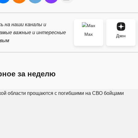
ь на наши каналы и
самые важные и интересные
Max
Дзен
рвым
рное за неделю