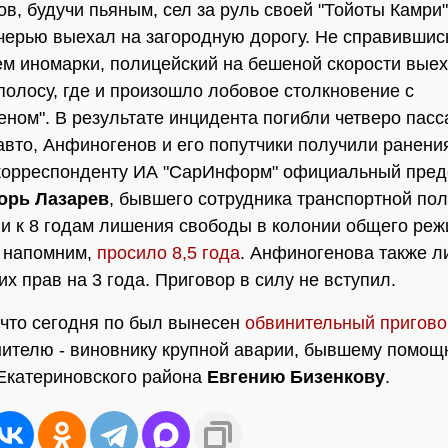
в, будучи пьяным, сел за руль своей "Тойоты Камри"
черью выехал на загородную дорогу. Не справившис
м иномарки, полицейский на бешеной скорости выех
полосу, где и произошло лобовое столкновение с
еном". В результате инцидента погибли четверо пас
авто, Анфиногенов и его попутчики получили ранения
корреспонденту ИА "СарИнформ" официальный пред
орь Лазарев
, бывшего сотрудника транспортной по
и к 8 годам лишения свободы в колонии общего реж
 напомним,
просило 8,5 года
. Анфиногенова также 
х прав на 3 года. Приговор в силу не вступил.
что сегодня по был вынесен
обвинительный пригово
ителю - виновнику крупной аварии, бывшему помощ
Екатериновского района
Евгению Бизенкову
.