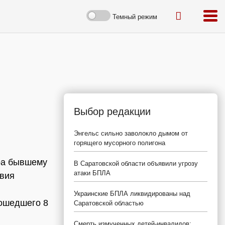
Темный режим
Выбор редакции
Энгельс сильно заволокло дымом от
горящего мусорного полигона
ра бывшему
В Саратовской области объявили угрозу
атаки БПЛА
твия
Украинские БПЛА ликвидированы над
зошедшего 8
Саратовской областью
Смерть измученных детей-инвалидов: