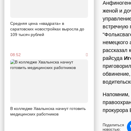
Анфиногено
женой и до
управление
Средняя цена «квадрата» в
встречную 
саратовских новостройках выросла до
"Фольксваг
109 тысяч рублей
немецкого 
рассказал 
08:52
райсуда
Иг
приговорил
обвинение,
водительски
Напомним, 
правоохран
В колледже Хвалынска начнут готовить
прокурора 
медицинских работников
Поделиться
новостью: