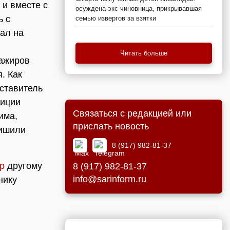
 и вместе с
осуждена экс-чиновница, прикрывавшая
ь с
семью извергов за взятки
ал на
Читать больше
сажиров
. Как
ставитель
лиции
Связаться с редакцией или
има,
прислать новость
лишили
8 (917) 982-81-37
р
другому
8 (917) 982-81-37
info@sarinform.ru
нику