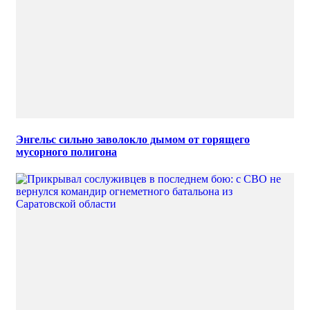
Энгельс сильно заволокло дымом от горящего
мусорного полигона