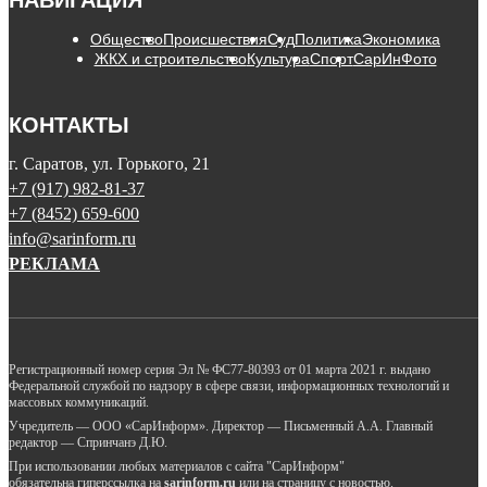
Общество
Происшествия
Суд
Политика
Экономика
ЖКХ и строительство
Культура
Спорт
СарИнФото
КОНТАКТЫ
г. Саратов, ул. Горького, 21
+7 (917) 982-81-37
+7 (8452) 659-600
info@sarinform.ru
РЕКЛАМА
Регистрационный номер серия Эл № ФС77-80393 от 01 марта 2021 г. выдано
Федеральной службой по надзору в сфере связи, информационных технологий и
массовых коммуникаций.
Учредитель — ООО «СарИнформ». Директор — Письменный А.А. Главный
редактор — Спринчанэ Д.Ю.
При использовании любых материалов с сайта "СарИнформ"
обязательна гиперссылка на
sarinform.ru
или на страницу с новостью.