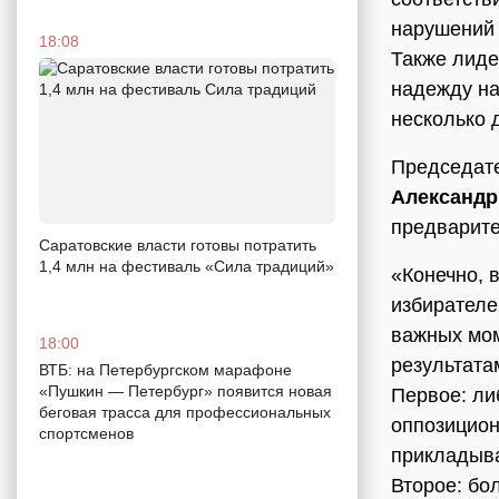
нарушений 
18:08
Также лиде
надежду на
несколько 
Председате
Александр
предварит
Саратовские власти готовы потратить
1,4 млн на фестиваль «Сила традиций»
«Конечно, 
избирателе
важных мом
18:00
результата
ВТБ: на Петербургском марафоне
«Пушкин — Петербург» появится новая
Первое: ли
беговая трасса для профессиональных
оппозицион
спортсменов
прикладыва
Второе: бо