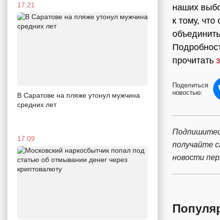
17:21
наших выбо
к тому, чт
объединить
Подробност
прочитать
Поделиться
новостью:
В Саратове на пляже утонул мужчина
средних лет
Подпишитес
17:09
получайте 
новости пе
Популя