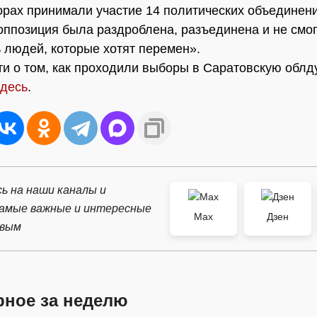
рах принимали участие 14 политических объединени
о оппозиция была раздроблена, разъединена и не смо
 людей, которые хотят перемен».
и о том, как проходили выборы в Саратовскую облд
здесь
.
ь на наши каналы и
самые важные и интересные
Max
Дзен
рвым
рное за неделю