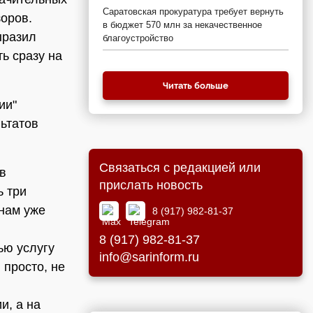
Саратовская прокуратура требует вернуть
зоров.
в бюджет 570 млн за некачественное
ыразил
благоустройство
ь сразу на
Читать больше
ии"
ьтатов
Связаться с редакцией или
в
прислать новость
ь три
 нам уже
8 (917) 982-81-37
8 (917) 982-81-37
ью услугу
info@sarinform.ru
 просто, не
и, а на