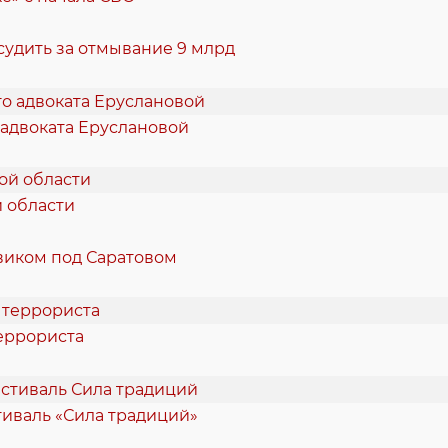
судить за отмывание 9 млрд
 адвоката Еруслановой
й области
виком под Саратовом
еррориста
стиваль «Сила традиций»