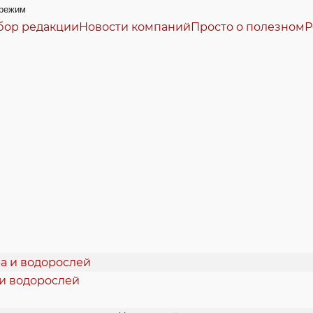
режим
бор редакции
Новости компаний
Просто о полезном
Р
 и водорослей