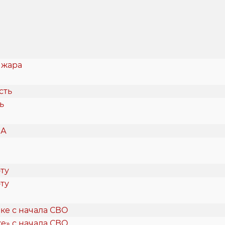
 жара
ь
ту
е» с начала СВО