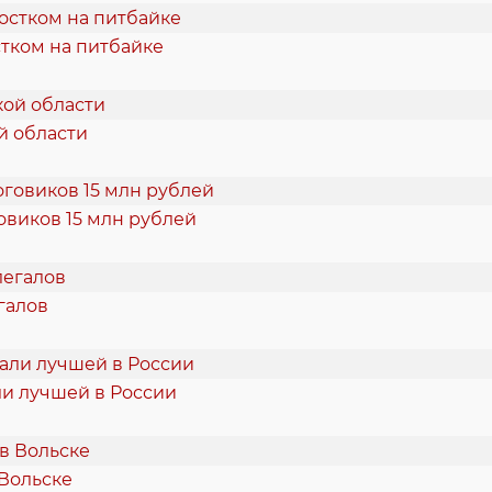
тком на питбайке
й области
овиков 15 млн рублей
галов
и лучшей в России
 Вольске