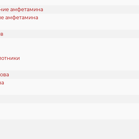
ие амфетамина
лотники
ва