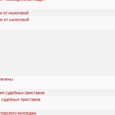
лн от налоговой
мужчины
я судебных приставов