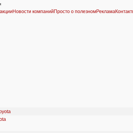
м
акции
Новости компаний
Просто о полезном
Реклама
Контак
ota