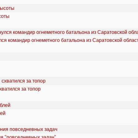
соты
ся командир огнеметного батальона из Саратовской облас
хватился за топор
лей
ия "повседневных задач"