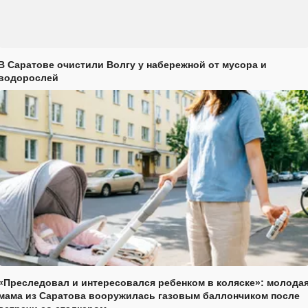
В Саратове очистили Волгу у набережной от мусора и
водорослей
«Преследовал и интересовался ребенком в коляске»: молода
мама из Саратова вооружилась газовым баллончиком после