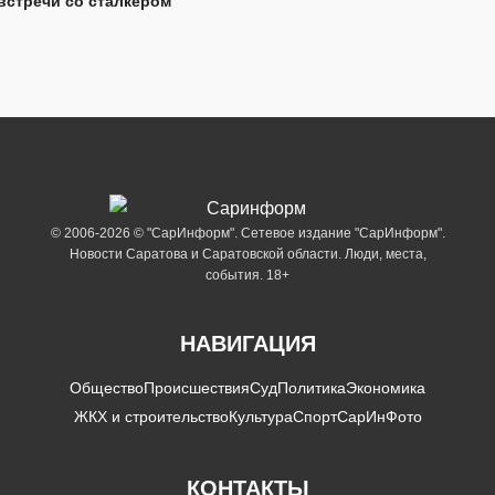
встречи со сталкером
© 2006-2026 © "СарИнформ". Сетевое издание "СарИнформ".
Новости Саратова и Саратовской области. Люди, места,
события. 18+
НАВИГАЦИЯ
Общество
Происшествия
Суд
Политика
Экономика
ЖКХ и строительство
Культура
Спорт
СарИнФото
КОНТАКТЫ