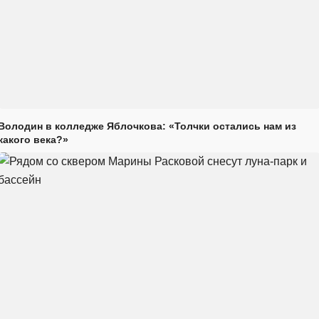
Володин в колледже Яблочкова: «Толчки остались нам из
какого века?»