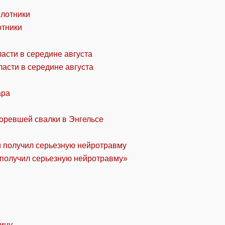
отники
асти в середине августа
ара
горевшей свалки в Энгельсе
«получил серьезную нейротравму»