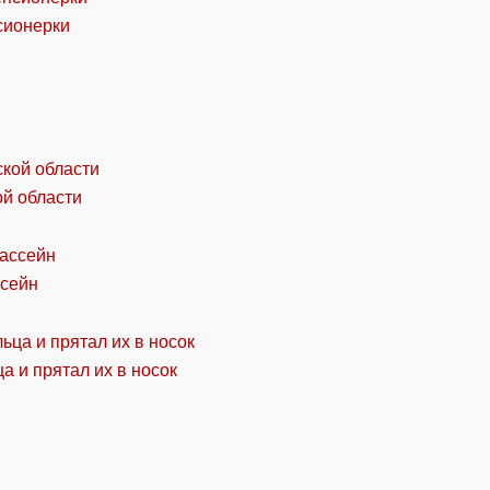
сионерки
ой области
ссейн
а и прятал их в носок