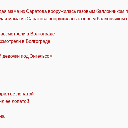
дая мама из Саратова вооружилась газовым баллончиком п
ссмотрели в Волгограде
й девочки под Энгельсом
ил ее лопатой