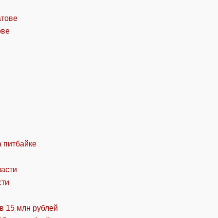
ове
а питбайке
сти