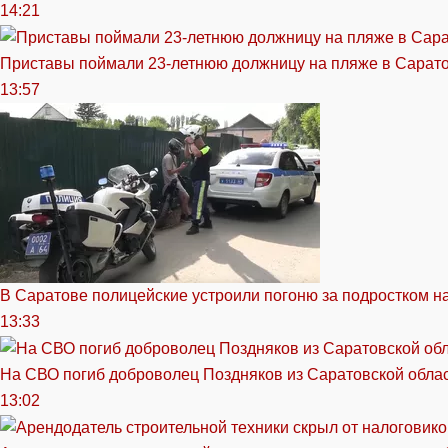
14:21
Приставы поймали 23-летнюю должницу на пляже в Сарат
13:57
В Саратове полицейские устроили погоню за подростком н
13:33
На СВО погиб доброволец Поздняков из Саратовской обла
13:02