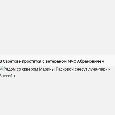
В Саратове простятся с ветераном МЧС Абрамовичем