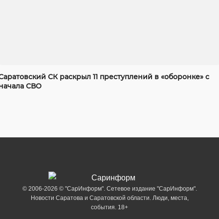
Саратовский СК раскрыл 11 преступлений в «оборонке» с
начала СВО
© 2006-2026 © "СарИнформ". Сетевое издание "СарИнформ".
Новости Саратова и Саратовской области. Люди, места,
события. 18+