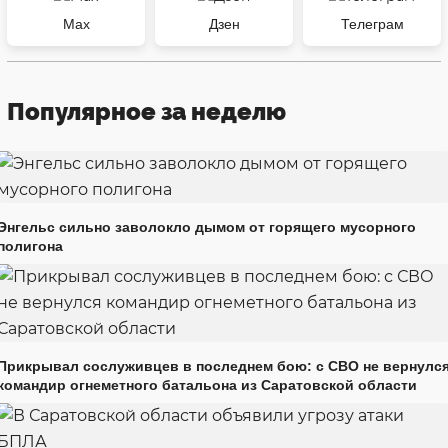
Max
Дзен
Телеграм
Популярное за неделю
Энгельс сильно заволокло дымом от горящего мусорного
полигона
Прикрывал сослуживцев в последнем бою: с СВО не вернулс
командир огнеметного батальона из Саратовской области