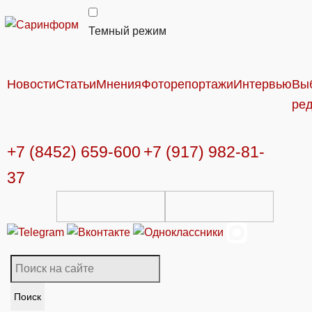
Темный режим
Новости
Статьи
Мнения
Фоторепортажи
Интервью
Вы
ре
+7 (8452) 659-600
+7 (917) 982-81-
37
Поиск