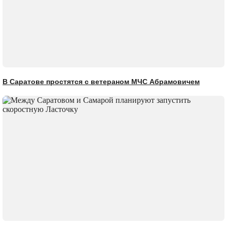
В Саратове простятся с ветераном МЧС Абрамовичем