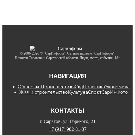
© 2006-2026 © "СарИнформ". Сетевое издание "СарИнформ".
Новости Саратова и Саратовской области. Люди, места, события. 18+
НАВИГАЦИЯ
Общество
Происшествия
Суд
Политика
Экономика
ЖКХ и строительство
Культура
Спорт
СарИнФото
КОНТАКТЫ
г. Саратов, ул. Горького, 21
+7 (917) 982-81-37