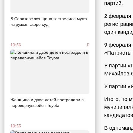
партий.
2 февраля 
В Саратове женщина застрелила мужа
регистраци
из ружья: скоро суд
один канди
9 февраля 
10:56
«Патриоты 
У партии «
Михайлов С
У партии «
Итого, по 
Женщина и двое детей пострадали в
перевернувшейся Toyota
муниципаль
кандидатов
10:55
В одноманд