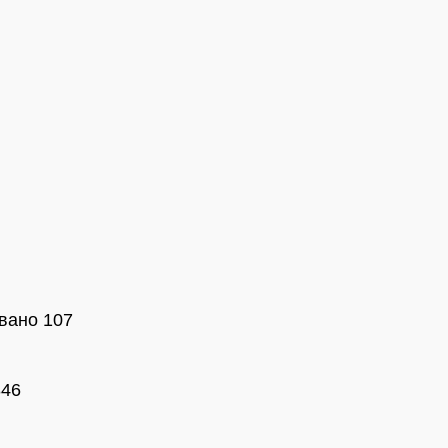
вано 107
346