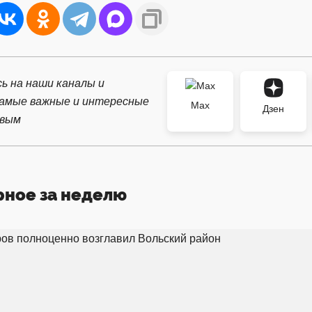
ь на наши каналы и
самые важные и интересные
Max
Дзен
рвым
рное за неделю