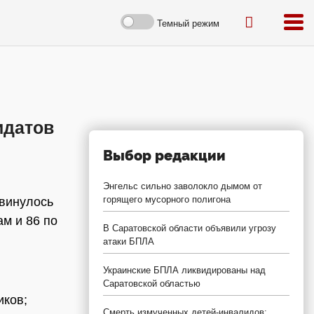
Темный режим
идатов
Выбор редакции
Энгельс сильно заволокло дымом от
горящего мусорного полигона
двинулось
ам и 86 по
В Саратовской области объявили угрозу
атаки БПЛА
Украинские БПЛА ликвидированы над
Саратовской областью
иков;
Смерть измученных детей-инвалидов: