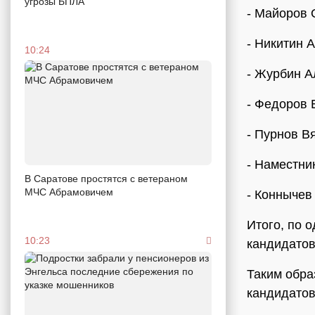
угрозы БПЛА
- Майоров 
- Никитин 
10:24
- Журбин А
- Федоров 
- Пурнов В
- Наместни
В Саратове простятся с ветераном
МЧС Абрамовичем
- Коннычев
Итого, по 
10:23
кандидатов
Таким обра
кандидатов