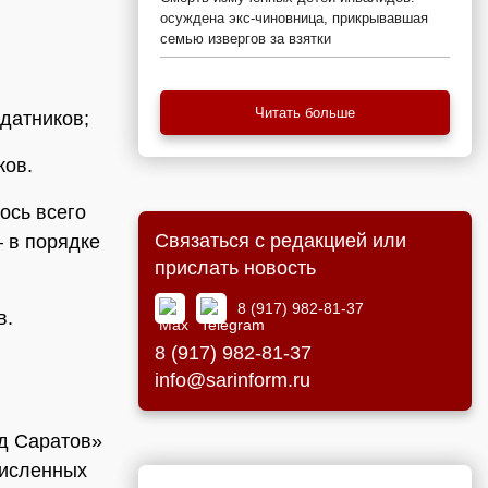
осуждена экс-чиновница, прикрывавшая
семью извергов за взятки
Читать больше
датников;
ков.
ось всего
Связаться с редакцией или
– в порядке
прислать новость
8 (917) 982-81-37
в.
8 (917) 982-81-37
info@sarinform.ru
д Саратов»
численных