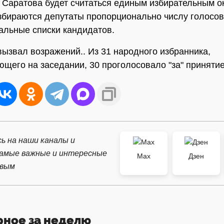
 Саратова будет считаться единым избирательным ок
збираются депутаты пропорционально числу голосов
альные списки кандидатов.
вызвал возражений.. Из 31 народного избранника,
ющего на заседании, 30 проголосовало "за" приняти
ь на наши каналы и
самые важные и интересные
Max
Дзен
рвым
рное за неделю