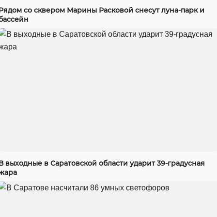
Рядом со сквером Марины Расковой снесут луна-парк и
бассейн
В выходные в Саратовской области ударит 39-градусная
жара