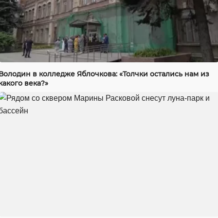
Володин в колледже Яблочкова: «Толчки остались нам из
какого века?»