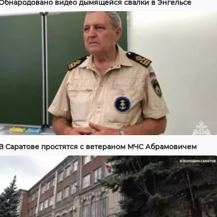
Обнародовано видео дымящейся свалки в Энгельсе
В Саратове простятся с ветераном МЧС Абрамовичем