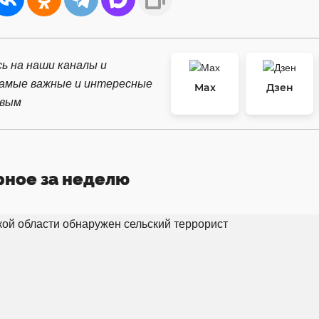
ь на наши каналы и
самые важные и интересные
Max
Дзен
рвым
рное за неделю