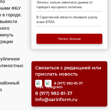
ило
Энгельс сильно заволокло дымом от
горящего мусорного полигона
нными ФБУ
 в городе.
В Саратовской области объявили угрозу
 вывести
атаки БПЛА
чного
кинуть
Читать больше
трации
публичное
должностных
Связаться с редакцией или
прислать новость
 районный
8 (917) 982-81-37
о
8 (917) 982-81-37
info@sarinform.ru