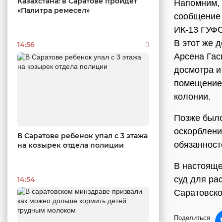
Казахстана: в Саратове пройдет
Напомним, 
«Палитра ремесел»
сообщение 
ИК-13 ГУФС
В этот же 
14:56
Арсена Гас
досмотра и
помещение,
колонии.
Позже было
оскорблени
В Саратове ребенок упал с 3 этажа
обязанност
на козырек отдела полиции
В настояще
суд для ра
14:54
Саратовско
Поделиться