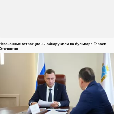
Незаконные аттракционы обнаружили на бульваре Героев
Отечества