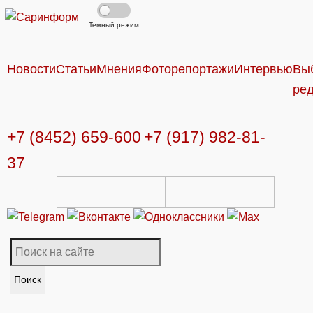
Темный режим
Новости
Статьи
Мнения
Фоторепортажи
Интервью
Вы
ре
+7 (8452) 659-600
+7 (917) 982-81-
37
Поиск