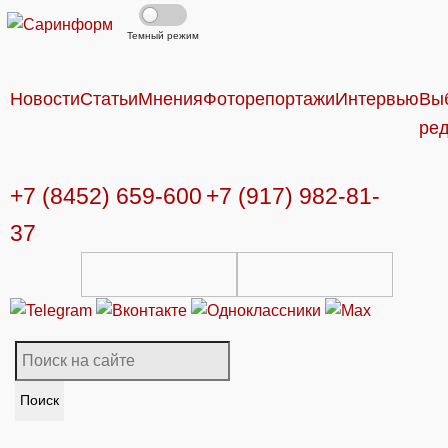
Темный режим
Новости
Статьи
Мнения
Фоторепортажи
Интервью
Вы
ре
+7 (8452) 659-600
+7 (917) 982-81-
37
Поиск