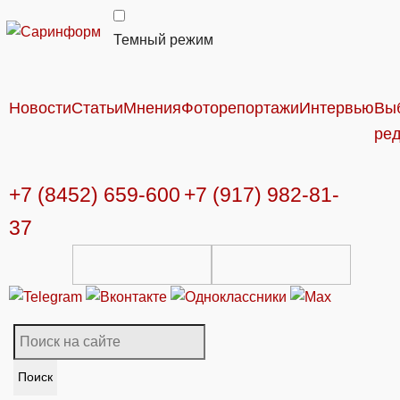
Темный режим
Новости
Статьи
Мнения
Фоторепортажи
Интервью
Вы
ре
+7 (8452) 659-600
+7 (917) 982-81-
37
Поиск